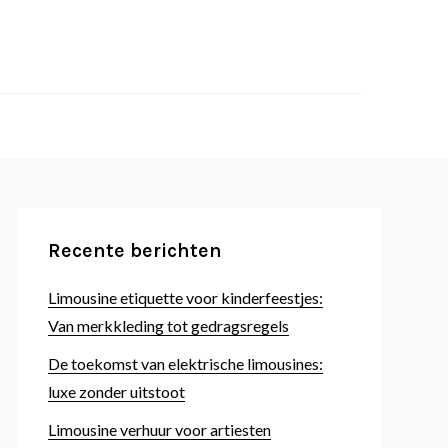
 je wilt weten over limousines
asscar.com
Recente berichten
Limousine etiquette voor kinderfeestjes:
Van merkkleding tot gedragsregels
De toekomst van elektrische limousines:
luxe zonder uitstoot
Limousine verhuur voor artiesten