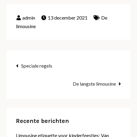
13 december 2021
De
limousine
Bericht
Speciale regels
navigatie
De langste limousine
Recente berichten
Limousine etiquette voor kinderfeestjes: Van